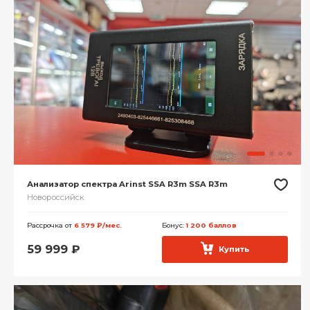
Анализатор спектра Arinst SSA R3m SSA R3m
Новороссийск
Рассрочка от
6 579 ₽/мес.
Бонус:
1 200 баллов
59 999
₽
Купить