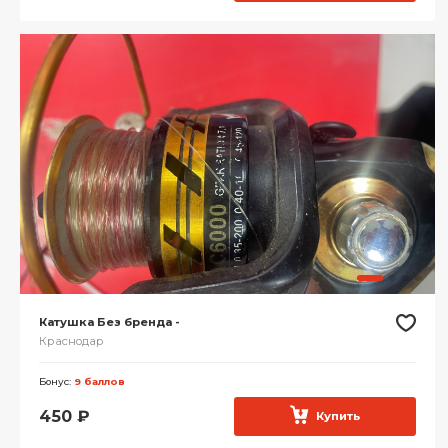
Катушка Без бренда -
Краснодар
Бонус:
9 баллов
450
₽
Купить