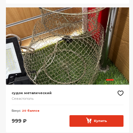
судок металический
Севастополь
Бонус:
20 баллов
999
₽
Купить