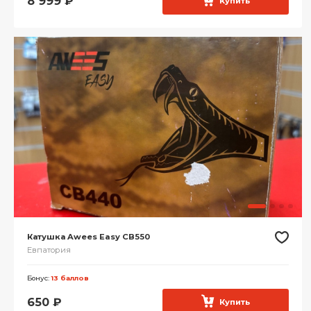
8 999
₽
Купить
Катушка Awees Easy CB550
Евпатория
Бонус:
13 баллов
650
₽
Купить