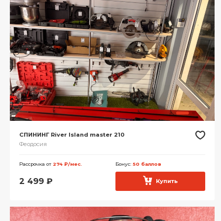
СПИНИНГ River Island master 210
Феодосия
Рассрочка от
274 ₽/мес.
Бонус:
50 баллов
2 499
₽
Купить