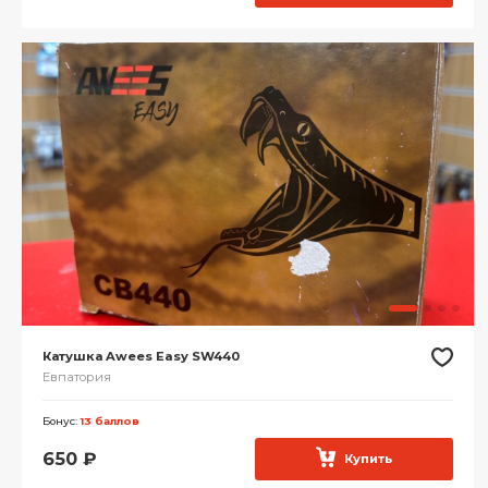
Катушка Awees Easy SW440
Евпатория
Бонус:
13 баллов
650
₽
Купить