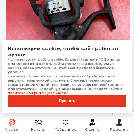
Используем cookie, чтобы сайт работал
лучше
Мы используем файлы cookie, Яндекс Метрику и 1С-Битрикс
для корректной работы сайта (технически необходимые
cookie), сбора статистики, чтобы сайт работал быстрее и
удобнее.
Катушка CBR gear
Нажимая «Принять», вы соглашаетесь на обработку: типа,
Краснодар
версии операционной системы и браузера, технических
характеристик устройства, технические данные, необходимые
для статистики. Подробную информацию Вы можете найти в
Бонус:
7 баллов
политике конфиденциальности
.
349
₽
Принять
Купить
Главная
Каталог
Избранное
Оценка
Профиль