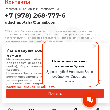
Контакты
Работаем ежедневно и круглосуточно
+7 (978) 268-777-6
udachapotsha@gmail.com
*Обращаем Ваше внимание на то, что данный интернет-сайт носит
исключительно информационный характер и ни при каких условиях не
является публичной офертой, определяемой положениями cтатьи 437
Гражданского кодекса Российской Федерации.
Используем cookie, чтобы сайт работал
© 2025 «Удача» | Франчайзинговая сеть
лучше
комиссионных магазинов
Мы используем файлы cookie, Яндекс Метрику и 1С-Битрикс
Cеть комиссионных
Политика конфиденциальности
для корректной работы сайта (технически необходимые
магазинов Удача
Присоединяйтесь
cookie), сбора статистики, чтобы сайт работал быстрее и
удобнее.
Здравствуйте! Напишите Ваше
Нажимая «Принять», вы соглашаетесь на обработку: типа,
сообщение! Операторы
версии операционной системы и браузера, технических
характеристик устройства, технические данные, необходимые
онлайн.
Скачать приложение
для статистики. Подробную информацию Вы можете найти в
политике конфиденциальности
.
Принять