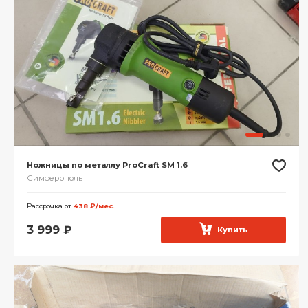
Ножницы по металлу ProCraft SM 1.6
Симферополь
Рассрочка от
438 ₽/мес.
3 999
₽
Купить