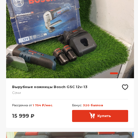
Вырубные ножницы Bosch GSC 12v-13
Сочи
Рассрочка от
1 754 ₽/мес.
Бонус:
320 баллов
15 999
₽
Купить