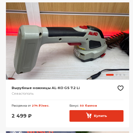
Вырубные ножницы AL-KO GS 7.2 Li
Севастополь
Рассрочка от
274 ₽/мес.
Бонус:
50 баллов
2 499
₽
Купить