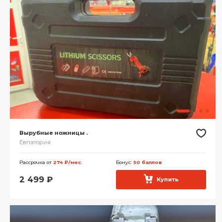
Вырубные ножницы .
Евпатория
Рассрочка от
274 ₽/мес.
Бонус:
50 баллов
2 499
₽
Купить