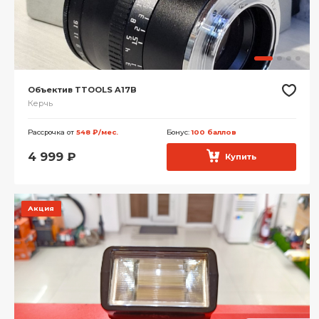
Объектив TTOOLS A17B
Керчь
Рассрочка от
548 ₽/мес.
Бонус:
100 баллов
4 999
₽
Купить
Акция