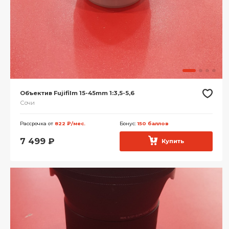
Объектив Fujifilm 15-45mm 1:3,5-5,6
Сочи
Рассрочка от
822 ₽/мес.
Бонус:
150 баллов
7 499
₽
Купить