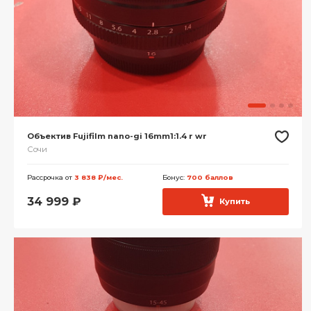
Объектив Fujifilm nano-gi 16mm1:1.4 r wr
Сочи
Рассрочка от
3 838 ₽/мес.
Бонус:
700 баллов
34 999
₽
Купить