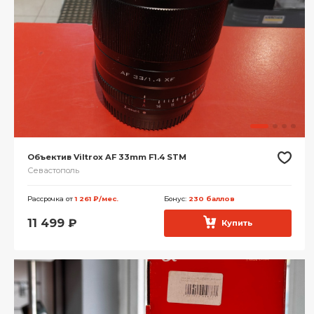
Объектив Viltrox AF 33mm F1.4 STM
Севастополь
Рассрочка от
1 261 ₽/мес.
Бонус:
230 баллов
11 499
₽
Купить