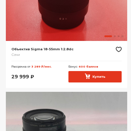
Объектив Sigma 18-55mm 1:2.8dc
Сочи
Рассрочка от
3 289 ₽/мес.
Бонус:
600 баллов
29 999
₽
Купить