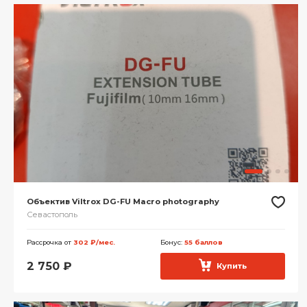
Объектив Viltrox DG-FU Macro photography
Севастополь
Рассрочка от
302 ₽/мес.
Бонус:
55 баллов
2 750
₽
Купить