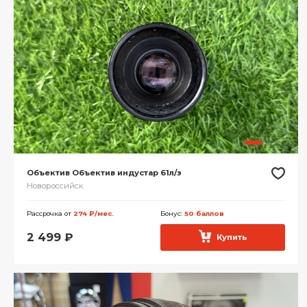
Объектив Объектив индустар 61л/з
Новороссийск
Рассрочка от
274 ₽/мес.
Бонус:
50 баллов
2 499
₽
Купить