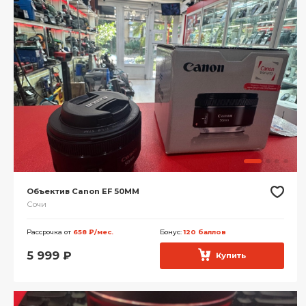
Объектив Canon EF 50MM
Сочи
Рассрочка от
658 ₽/мес.
Бонус:
120 баллов
5 999
₽
Купить