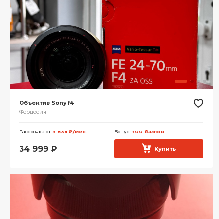
Объектив Sony f4
Феодосия
Рассрочка от
3 838 ₽/мес.
Бонус:
700 баллов
34 999
₽
Купить