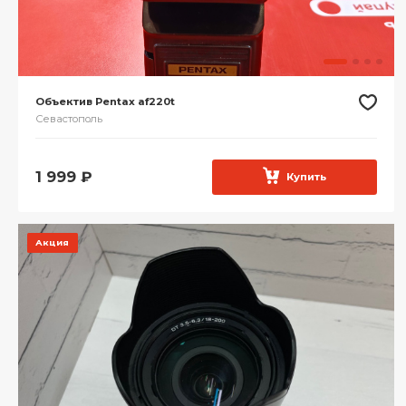
Объектив Pentax af220t
Севастополь
1 999
₽
Купить
Акция