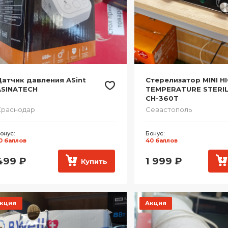
атчик давления ASint
Стерелизатор MINI H
ASINATECH
TEMPERATURE STERIL
CH-360T
Краснодар
Севастополь
онус:
Бонус:
0 баллов
40 баллов
499
₽
1 999
₽
Купить
кция
Акция