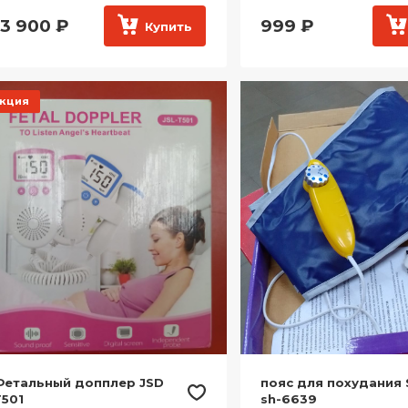
13 900
₽
999
₽
Купить
кция
Фетальный допплер JSD
пояс для похудания
501
sh-6639