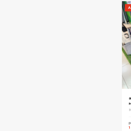
А
м
Р
1