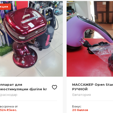
кция
аппарат для
МАССАЖЕР Open Sta
еостимуляции djurine kr
РУЧНОЙ
Краснодар
Евпатория
ассрочка от
Бонус:
 524 ₽/мес.
20 баллов