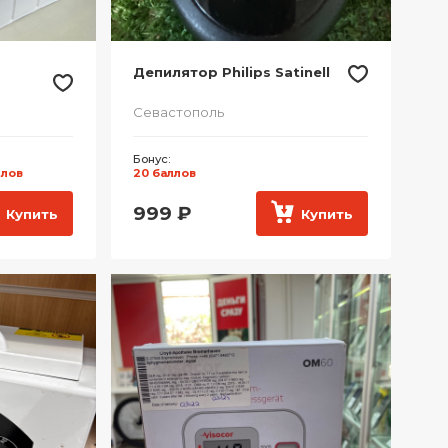
Депилятор Philips Satinell
Севастополь
Бонус:
ллов
20 баллов
999
₽
Купить
Купить