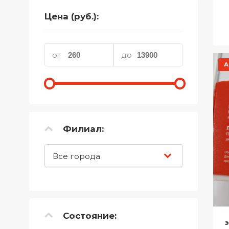
Телефоны
Цена (руб.):
Товары для дома
Фото и видеотехника
от
до
А
Хобби и отдых
Акционные товары
Проданные товары
Филиал:
Все города
Состояние: