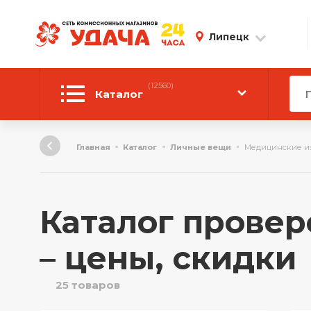
Липецк
(12560)
Каталог
Автотовары
Главная
Каталог
Личные вещи
Медицинские и
Аудиотехника
Инструмент
Каталог провер
Компьютерная техника
– цены, скидки
Личные вещи
25 товаров
ТВ и Видео