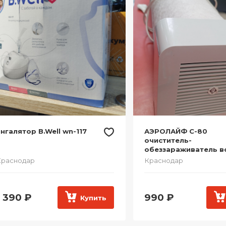
нгалятор B.Well wn-117
АЭРОЛАЙФ С-80
очиститель-
обеззараживатель в
Краснодар
Краснодар
1 390
₽
990
₽
Купить