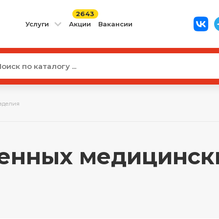
2643
Услуги
Акции
Вакансии
зделия
енных медицински