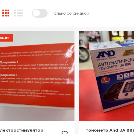
Только со скидкой
кция
электростимулятор
Тонометр And UA 88