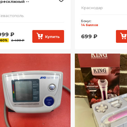
чресклжный --
Краснодар
евастополь
Бонус:
14 баллов
999
₽
699
₽
Купить
-60%
2 499 ₽