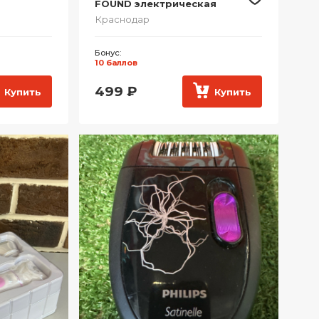
FOUND электрическая
Краснодар
Бонус:
10 баллов
499
₽
Купить
Купить