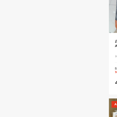
Д
Б
1
А