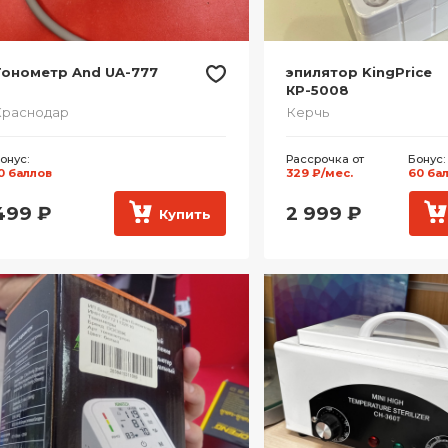
Тонометр And UA-777
эпилятор KingPrice
КР-5008
Краснодар
Керчь
онус:
Рассрочка от
Бонус:
0 баллов
329 ₽/мес.
60 ба
499
₽
2 999
₽
Купить