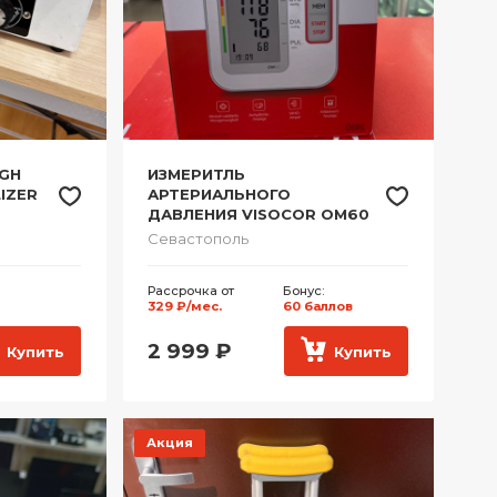
IGH
ИЗМЕРИТЛЬ
IZER
АРТЕРИАЛЬНОГО
ДАВЛЕНИЯ VISOCOR OM60
Севастополь
Рассрочка от
Бонус:
329 ₽/мес.
60 баллов
2 999
₽
Купить
Купить
Акция