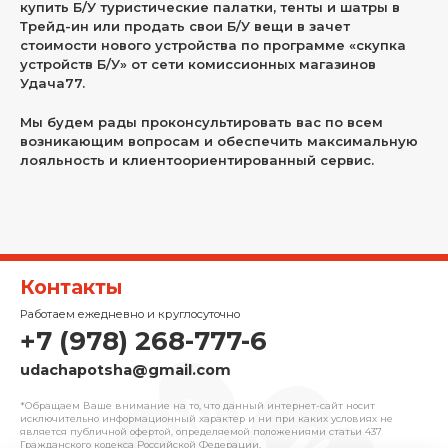
купить Б/У туристические палатки, тенты и шатры в
Трейд-ин или продать свои Б/У вещи в зачет
стоимости нового устройства по программе «скупка
устройств Б/У» от сети комиссионных магазинов
Удача77.
Мы будем рады проконсультировать вас по всем
возникающим вопросам и обеспечить максимальную
лояльность и клиентоориентированный сервис.
Контакты
Работаем ежедневно и круглосуточно
+7 (978) 268-777-6
udachapotsha@gmail.com
*Обращаем Ваше внимание на то, что данный интернет-сайт носит
исключительно информационный характер и ни при каких условиях не
является публичной офертой, определяемой положениями cтатьи 437
Гражданского кодекса Российской Федерации.