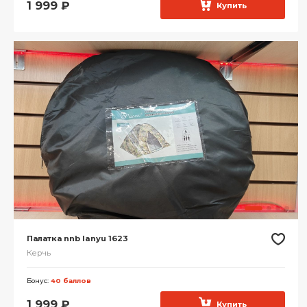
1 999
₽
Купить
Палатка nnb lanyu 1623
Керчь
Бонус:
40 баллов
1 999
₽
Купить