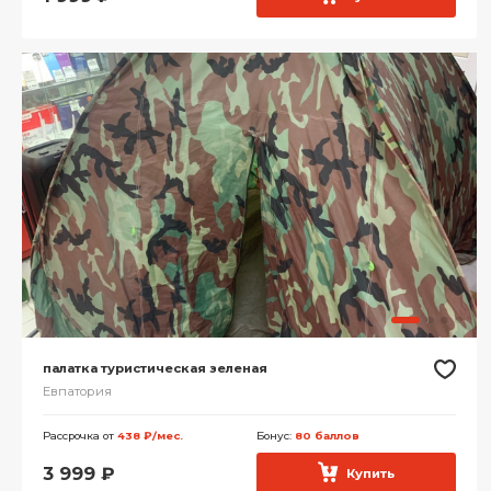
палатка туристическая зеленая
Евпатория
Рассрочка от
438 ₽/мес.
Бонус:
80 баллов
3 999
₽
Купить