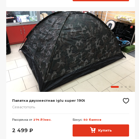
Палатка двухместная iglu super 190t
Севастополь
Рассрочка от
274 ₽/мес.
Бонус:
50 баллов
2 499
₽
Купить