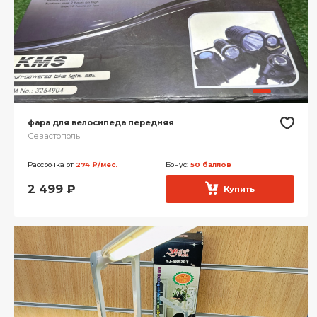
фара для велосипеда передняя
Севастополь
Рассрочка от
274 ₽/мес.
Бонус:
50 баллов
2 499
₽
Купить