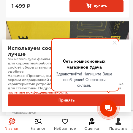
1 499
₽
Купить
Используем cookie, чтобы сайт работал
лучше
Мы используем файлы cookie, Яндекс Метрику и 1С-Битрикс
Cеть комиссионных
для корректной работы сайта (технически необходимые
магазинов Удача
cookie), сбора статистики, чтобы сайт работал быстрее и
удобнее.
Здравствуйте! Напишите Ваше
Нажимая «Принять», вы соглашаетесь на обработку: типа,
сообщение! Операторы
версии операционной системы и браузера, технических
характеристик устройства, технические данные, необходимые
онлайн.
для статистики. Подробную информацию Вы можете найти в
политике конфиденциальности
.
Принять
Прожектор IEK 200Вт
Новороссийск
Бонус:
40 баллов
Главная
Каталог
Избранное
Оценка
Профиль