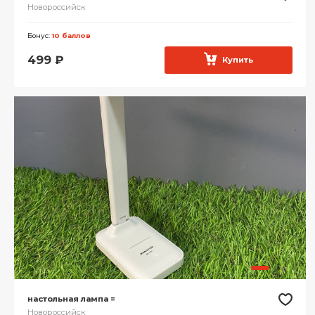
Новороссийск
Бонус:
10 баллов
499
₽
Купить
настольная лампа =
Новороссийск