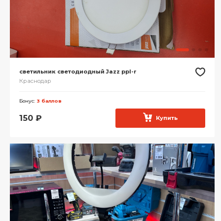
светильник светодиодный Jazz ppl-r
Краснодар
Бонус:
3 баллов
150
₽
Купить