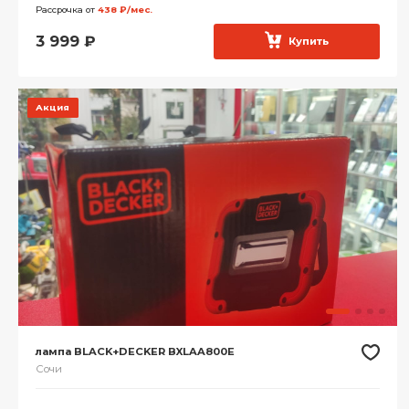
Рассрочка от
438 ₽/мес.
3 999
₽
Купить
Акция
лампа BLACK+DECKER BXLAA800E
Сочи