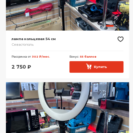
лампа кольцевая 54 см
Севастополь
Рассрочка от
302 ₽/мес.
Бонус:
55 баллов
2 750
₽
Купить