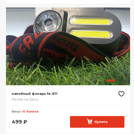
налобный фонарь fa-611
Ростов-на-Дону
Бонус:
10 баллов
499
₽
Купить