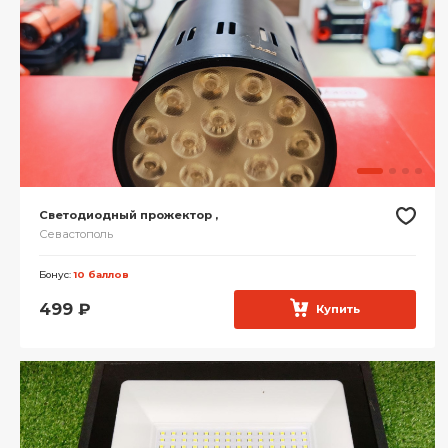
Светодиодный прожектор ,
Севастополь
Бонус:
10 баллов
499
₽
Купить