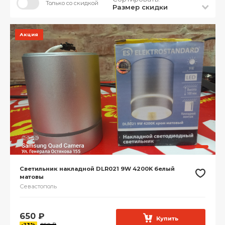
Только со скидкой
Размер скидки
Акция
Светильник накладной DLR021 9W 4200K белый
матовы
Севастополь
650
₽
Купить
-23%
850 ₽