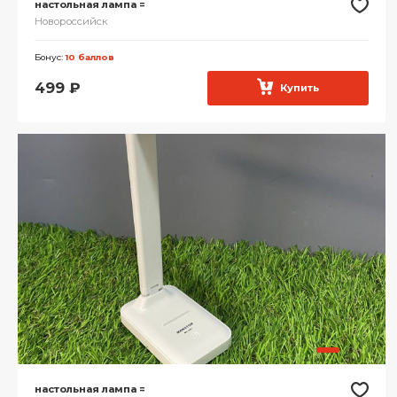
настольная лампа =
Новороссийск
Бонус:
10 баллов
499
₽
Купить
настольная лампа =