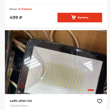
Бонус:
10 баллов
499
₽
Купить
saffit sfl90-150
Севастополь