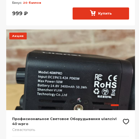
Бонус:
20 баллов
999
₽
Купить
Акция
Профисиональное Световое Оборудывания ulanzivl
40 wpro
Севастополь