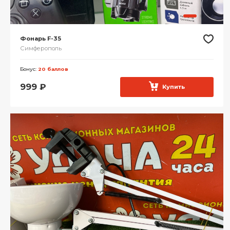
Фонарь F-35
Симферополь
Бонус:
20 баллов
999
₽
Купить