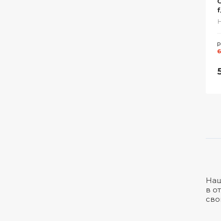
f
Р
6
Наш
в о
сво