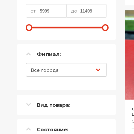
Телефоны
от
до
Товары для дома
Фото и видеотехника
Хобби и отдых
Филиал:
Акционные товары
Проданные товары
Все города
Вид товара:
С
Состояние: