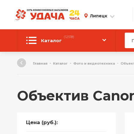
Липецк
(12518)
Каталог
Автотовары
Главная
Каталог
Фото и видеотехника
Объек
Аудиотехника
Инструмент
Объектив Cano
Компьютерная техника
Личные вещи
Цена (руб.):
ТВ и Видео