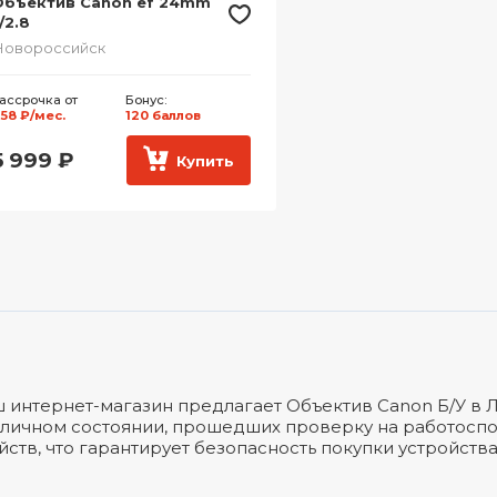
Объектив Canon ef 24mm
/2.8
Новороссийск
ассрочка от
Бонус:
58 ₽/мес.
120 баллов
5 999
₽
Купить
 интернет-магазин предлагает Объектив Canon Б/У в 
тличном состоянии, прошедших проверку на работоспо
йств, что гарантирует безопасность покупки устройств