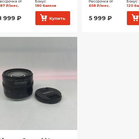
ассрочка от
Бонус:
Рассрочка от
Бонус:
87 ₽/мес.
180 баллов
658 ₽/мес.
120 б
8 999
₽
5 999
₽
Купить