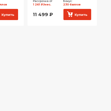
Рассрочка от
Бонус:
аллов
1 261 ₽/мес.
230 баллов
11 499
₽
Купить
Купить