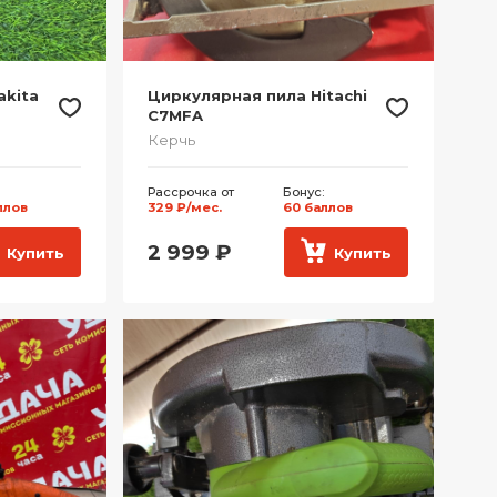
akita
Циркулярная пила Hitachi
C7MFA
Керчь
Рассрочка от
Бонус:
ллов
329 ₽/мес.
60 баллов
2 999
₽
Купить
Купить