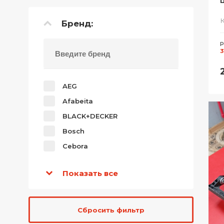
Ц
Бренд:
Р
3
AEG
Afabeita
BLACK+DECKER
Bosch
Cebora
Показать все
Сбросить фильтр