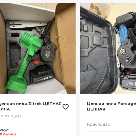
епная пила Zitrek ЦЕПНАЯ
Цепная пила Forsag
ПИЛА
ЦЕПНАЯ
Краснодар
Краснодар
онус:
0 баллов