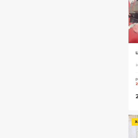
Р
2
Х