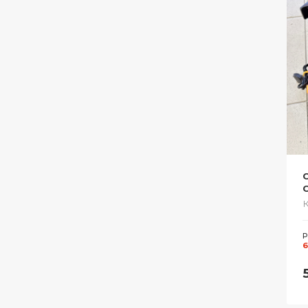
С
C
Р
6