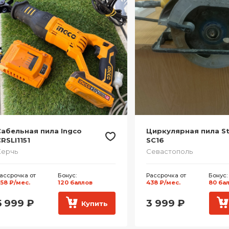
абельная пила Ingco
Циркулярная пила St
RSLI1151
SC16
Керчь
Севастополь
ассрочка от
Бонус:
Рассрочка от
Бонус:
58 ₽/мес.
120 баллов
438 ₽/мес.
80 ба
5 999
₽
3 999
₽
Купить