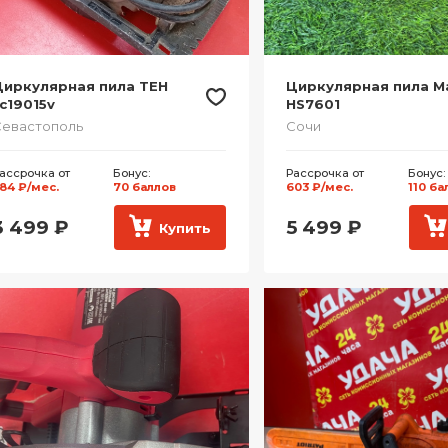
Циркулярная пила TEH
Циркулярная пила M
c19015v
HS7601
евастополь
Сочи
ассрочка от
Бонус:
Рассрочка от
Бонус:
84 ₽/мес.
70 баллов
603 ₽/мес.
110 ба
3 499
₽
5 499
₽
Купить