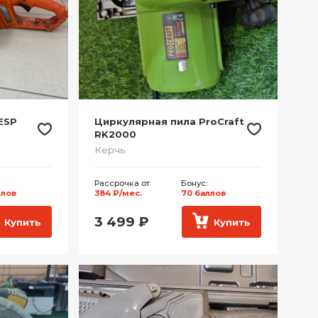
 ESP
Циркулярная пила ProCraft
RK2000
Керчь
Рассрочка от
Бонус:
ллов
384 ₽/мес.
70 баллов
3 499
₽
Купить
Купить