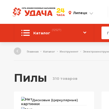
Липецк
(12527)
Каталог
Автотовары
Главная
Каталог
Инструмент
Электроинструм
Аудиотехника
Инструмент
Пилы
310 товаров
Компьютерная техника
Личные вещи
Дисковые (Циркулярные)
ТВ и Видео