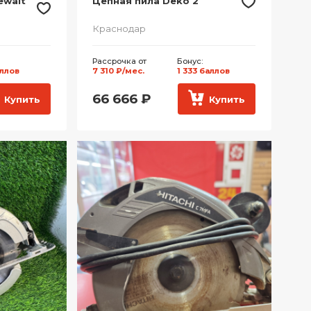
ewalt
Цепная пила Deko 2
Краснодар
Рассрочка от
Бонус:
аллов
7 310 ₽/мес.
1 333 баллов
66 666
₽
Купить
Купить