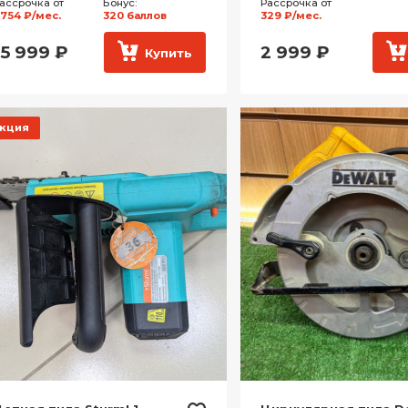
ассрочка от
Бонус:
Рассрочка от
 754 ₽/мес.
320 баллов
329 ₽/мес.
15 999
₽
2 999
₽
Купить
кция