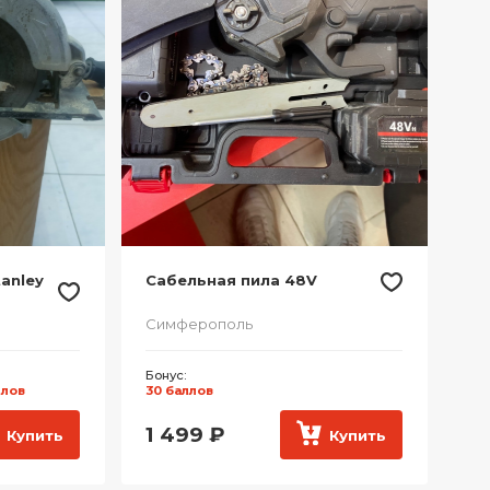
anley
Сабельная пила 48V
Симферополь
Бонус:
ллов
30 баллов
1 499
₽
Купить
Купить