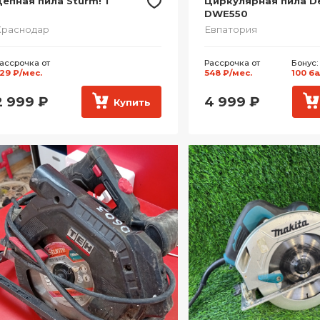
епная пила Sturm! 1
Циркулярная пила D
DWE550
Краснодар
Евпатория
ассрочка от
Рассрочка от
Бонус:
29 ₽/мес.
548 ₽/мес.
100 б
2 999
₽
4 999
₽
Купить