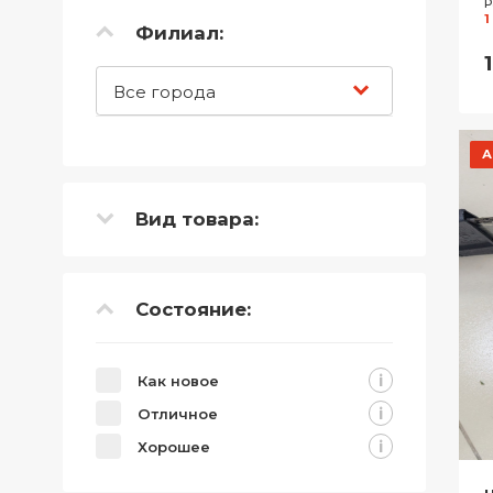
Р
1
Филиал:
Все города
А
Вид товара:
Состояние:
i
Как новое
i
Отличное
i
Хорошее