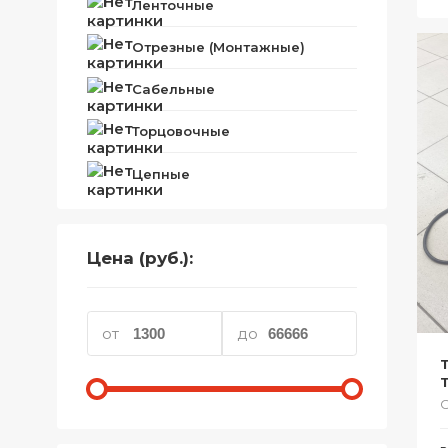
Ленточные
Телефоны
Отрезные (Монтажные)
Товары для дома
Сабельные
Фото и видеотехника
Торцовочные
Хобби и отдых
Цепные
Акционные товары
Проданные товары
Цена (руб.):
от
до