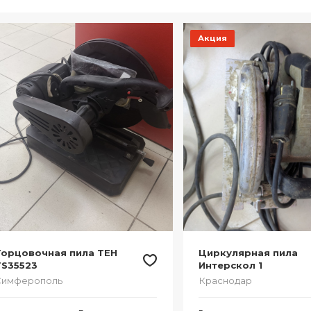
Акция
Торцовочная пила TEH
Циркулярная пила
TS35523
Интерскол 1
Симферополь
Краснодар