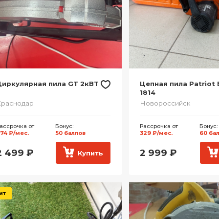
Циркулярная пила GT 2кВТ
Цепная пила Patriot
1814
Краснодар
Новороссийск
ассрочка от
Бонус:
Рассрочка от
Бонус:
74 ₽/мес.
50 баллов
329 ₽/мес.
60 ба
2 499
₽
2 999
₽
Купить
ит