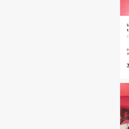
t
С
Р
3