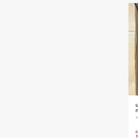
Ц
Б
3