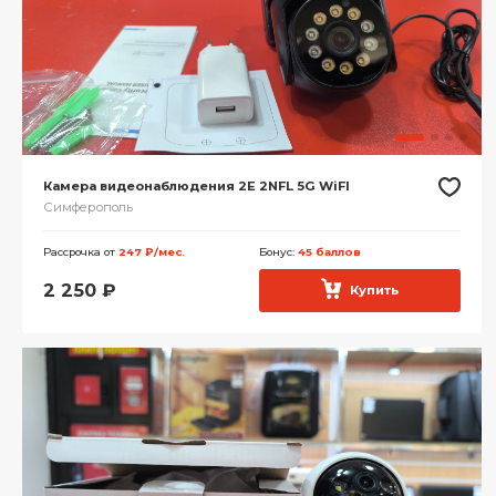
Камера видеонаблюдения 2E 2NFL 5G WiFI
Симферополь
Рассрочка от
247 ₽/мес.
Бонус:
45 баллов
2 250
₽
Купить