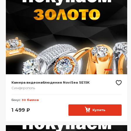
Камера видеонаблюдения NoviSea SE15K
Симферополь
Бонус:
30 баллов
1 499
₽
Купить