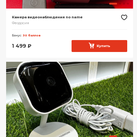
Камера видеонаблюдения no name
Феодосия
Бонус:
30 баллов
1 499
₽
Купить