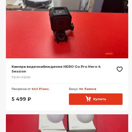
Камера видеонаблюдения HERO Go Pro Hero 4
Session
Краснодар
Рассрочка от
603 ₽/мес.
Бонус:
110 баллов
5 499
₽
Купить