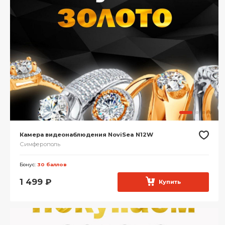
Камера видеонаблюдения NoviSea N12W
Симферополь
Бонус:
30 баллов
1 499
₽
Купить