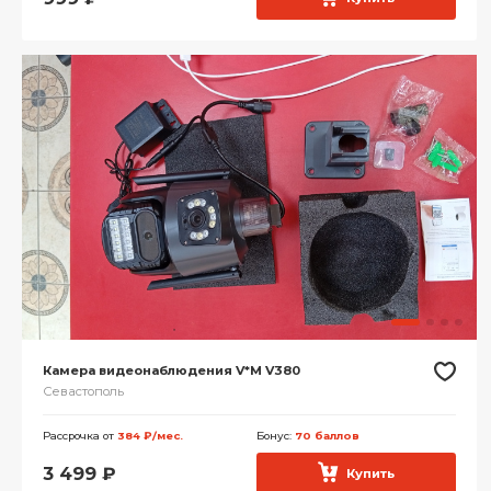
Камера видеонаблюдения V*M V380
Севастополь
Рассрочка от
384 ₽/мес.
Бонус:
70 баллов
3 499
₽
Купить