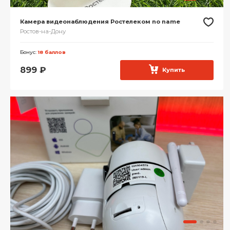
Камера видеонаблюдения Ростелеком no name
Ростов-на-Дону
Бонус:
18 баллов
899
₽
Купить