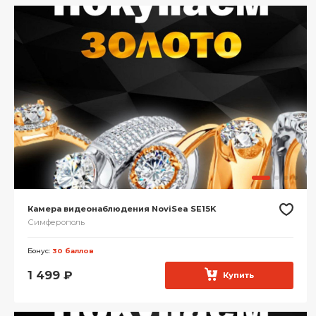
Камера видеонаблюдения NoviSea SE15K
Симферополь
Бонус:
30 баллов
1 499
₽
Купить